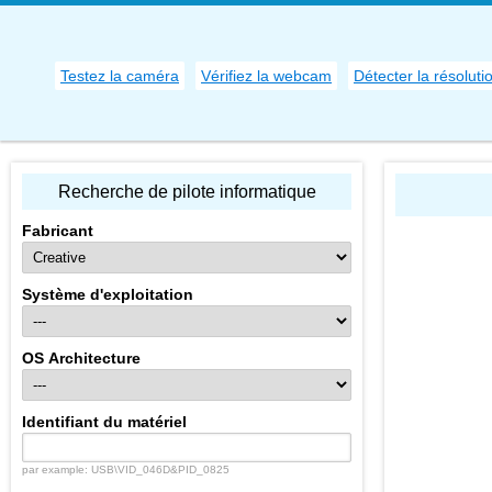
Testez la caméra
Vérifiez la webcam
Détecter la résoluti
Recherche de pilote informatique
Fabricant
Système d'exploitation
OS Architecture
Identifiant du matériel
par example: USB\VID_046D&PID_0825