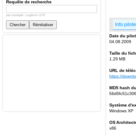
Requête de recherche
par example: Logitech c270
Info pilote
Chercher
Réinitialiser
Date du pilo
04.08.2009
Taille du fich
1.29 MB
URL de télé
https://down
MD5 hash du 
56d5fc51c30
Système d'ex
Windows XP
OS Architect
x86