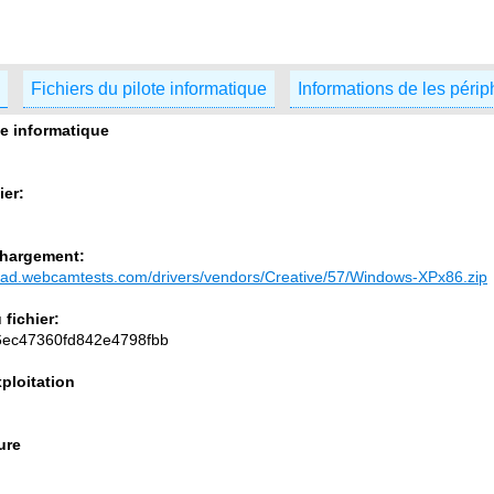
Fichiers du pilote informatique
Informations de les péri
te informatique
ier:
chargement:
load.webcamtests.com/drivers/vendors/Creative/57/Windows-XPx86.zip
fichier:
6ec47360fd842e4798fbb
ploitation
ure