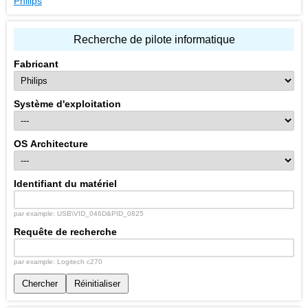
Philips
Recherche de pilote informatique
Fabricant
Système d'exploitation
OS Architecture
Identifiant du matériel
par example: USB\VID_046D&PID_0825
Requête de recherche
par example: Logitech c270
Chercher
Réinitialiser