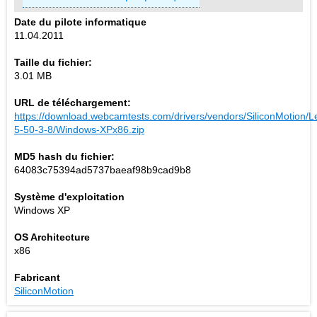
Date du pilote informatique
11.04.2011
Taille du fichier:
3.01 MB
URL de téléchargement:
https://download.webcamtests.com/drivers/vendors/SiliconMotion/L
5-50-3-8/Windows-XPx86.zip
MD5 hash du fichier:
64083c75394ad5737baeaf98b9cad9b8
Système d'exploitation
Windows XP
OS Architecture
x86
Fabricant
SiliconMotion