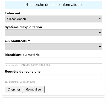
Recherche de pilote informatique
Fabricant
Système d'exploitation
OS Architecture
Identifiant du matériel
par example: USB\VID_046D&PID_0825
Requête de recherche
par example: Logitech c270
Chercher
Réinitialiser