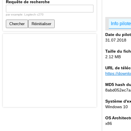
Requête de recherche
par example: Logitech c270
Info pilote
Chercher
Réinitialiser
Date du pilo
31.07.2018
Taille du fich
2.12 MB
URL de télé
https://down
MD5 hash du 
8abd052ec7a
Système d'ex
Windows 10
OS Architect
x86