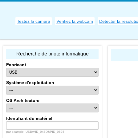
Testez la caméra
Vérifiez la webcam
Détecter la résoluti
Recherche de pilote informatique
Fabricant
Système d'exploitation
OS Architecture
Identifiant du matériel
par example: USB\VID_046D&PID_0825