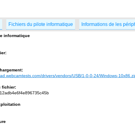
Fichiers du pilote informatique
Informations de les péri
te informatique
ier:
chargement:
load.webcamtests.com/drivers/vendors/USB/1-0-0-24/Windows-10x86.zi
fichier:
12adb4e6f4e896735c45b
ploitation
ure